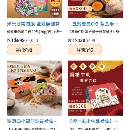
米米日常包組-全素無麩質
｜五穀慶豐C款-紫金禾月蛋黃酥 6入組｜2026收禮贏馬年節禮盒(蛋奶素)
粗味米酥隨手包20包(20g/包) +蜂蜜米脆脆x2包 米酥榮獲比利時"食品界米其林"ITI國際評鑑 【國際風味絕佳 二星獎 ★★】 人氣商品小豆餅米脆脆 首波福利包 下單再送免運！ 限時限量，錯過就沒囉！！
【馬年C款-紫金糙米蛋黃酥 6入組】 「專為蛋黃酥控打造的滿堂紫米香。」 糙紫米蛋黃酥單品禮盒，專屬蛋黃酥愛好者，一點老派、一點新意，老的是年節吃蛋黃酥儀式感，新的是纖纖糙米低甜酥香🎁✨
NT$699
$1,060
NT$420
$499
詳細介紹
詳細介紹
澎湃四小福無麩質禮盒【一次10盒送1】(素)
【極上玄米牛軋禮盒】五穀慶豐B款(蛋奶素無麩質)
【澎湃四小福無麩質禮盒-一次10盒送1】 中元普渡|拜的體面，吃得不浪費 小豆餅 × 粗味花生米果聯名禮盒， 用香濃花生與酥脆米香，陪你傳遞最真摯的感謝📦
【極上玄米牛軋禮盒】 一推出即成爆款！！！ ✨ ✨ 一盒匯聚三種特色風味，將傳統與創意完美結合。 選用特選玄米製作，手工蛋白打發，多層次口感軟綿馨香， 天然海藻糖，為您帶來全新低甜度無麩質的米牛軋！