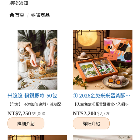
購物須知
首頁
零嘴商品
米脆脆-粉鑽野莓-50包
① 2026金兔米米蛋黃酥厚禮｜4入組｜(蛋奶素)
【全素】 不添加防腐劑，減糖配方，令人好安心✨✨ 酸V蔓越莓搭配特選飽滿南瓜子及台梗9號白米、香甜黑米與糙米來製作．低溫烘培不破壞糊化來保留米粒營養及脆度， 最後再以手工塑型，帶有滿滿的手感溫度，酥脆不黏牙，口感爽脆無負擔！
【①金兔紫米蛋黃酥禮盒-4入組✨】 「一口紫米蛋黃酥，雙層風味的中秋驚喜。」 嚴選糙紫米外皮、低甜紅豆餡與鹹香蛋黃，搭配多款米製零食，健康又有儀式感的綜合禮盒！🎁✨🐉
NT$7,250
$9,000
NT$2,200
$2,720
詳細介紹
詳細介紹