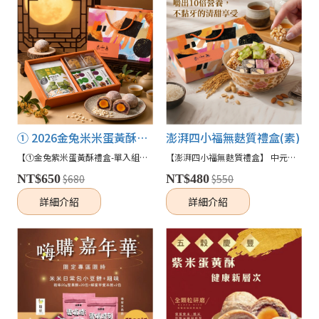
① 2026金兔米米蛋黃酥厚禮｜單入組｜(蛋奶素)
澎湃四小福無麩質禮盒(素)
【①金兔紫米蛋黃酥禮盒-單入組✨】 「一口紫米蛋黃酥，雙層風味的中秋驚喜。」 嚴選糙紫米外皮、低甜紅豆餡與鹹香蛋黃，搭配多款米製零食，健康又有儀式感的綜合禮盒！🎁✨🐉
【澎湃四小福無麩質禮盒】 中元普渡|拜的體面，吃得不浪費 小豆餅 × 粗味花生米果聯名禮盒， 用香濃花生與酥脆米香，陪你傳遞最真摯的感謝📦
NT$650
$680
NT$480
$550
詳細介紹
詳細介紹