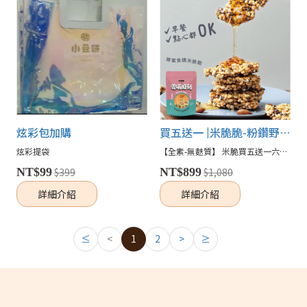
炫彩包加購
買五送一 |米脆脆-粉鑽野莓ft.蜂蜜焦糖(全素-無麩質)
炫彩提袋
【全素-無麩質】 米脆買五送一六入組♥♥♥ 全新升級糙米脆脆，口感輕盈酥脆，優格豆漿鮮奶任你搭配， 早餐午餐晚餐消夜輕鬆get
NT$99
$399
NT$899
$1,080
詳細介紹
詳細介紹
≤
<
1
2
>
≥