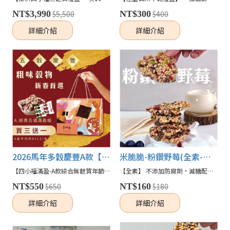
NT$3,990
$5,500
NT$300
$400
詳細介紹
詳細介紹
2026馬年多穀慶豐A款【米牛軋更改成花生米果】
米脆脆-粉鑽野莓(全素-無麩質)
【四小福滿盈-A款綜合無麩質年節禮盒】(素-無麩質) 【內容物--米牛軋--更改成--花生米果--】 2026最適合送的禮物，大人小孩都合適的點心 完美結合了健康、美味和節慶氛圍🎁✨🐎 禮盒裡頭藏著一系列精選、多穀、輕盈、無麩質的米製零食，絕對是今年最亮眼的禮物，絕對好事花生！
【全素】 不添加防腐劑，減糖配方，令人好安心✨✨ 酸V蔓越莓搭配特選飽滿南瓜子及台梗9號白米、香甜黑米與糙米來製作．低溫烘培不破壞糊化來保留米粒營養及脆度， 最後再以手工塑型，帶有滿滿的手感溫度，酥脆不黏牙，口感爽脆無負擔！
NT$550
$650
NT$160
$180
詳細介紹
詳細介紹