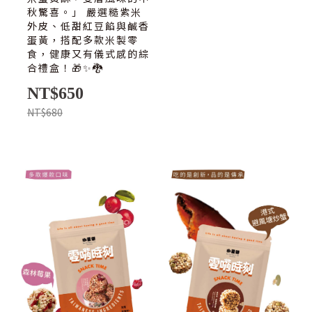
秋驚喜。」 嚴選糙紫米
外皮、低甜紅豆餡與鹹香
蛋黃，搭配多款米製零
食，健康又有儀式感的綜
合禮盒！🎁✨🐉
NT$650
NT$680