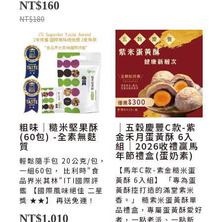
NT$160
NT$180
粗味｜糙米堅果酥
｜五穀慶豐C款-紫
(60包) -全素無麩
金禾月蛋黃酥 6入
質
組｜2026收禮贏馬
年節禮盒(蛋奶素)
輕鬆隨手包 20公克/包，
【馬年C款-紫金糙米蛋
一組60包， 比利時"食
黃酥 6入組】 「專為蛋
品界米其林"ITI國際評
黃酥控打造的滿堂紫米
鑑 【國際風味絕佳 二星
香。」 糙紫米蛋黃酥單
獎 ★★】 再送免運！
品禮盒，專屬蛋黃酥愛好
NT$1,010
者，一點老派、一點新