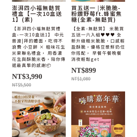
澎湃四小福無麩質
買五送一 |米脆脆-
禮盒【一次10盒送
粉鑽野莓ft.蜂蜜焦
1】(素)
糖(全素-無麩質)
【澎湃四小福無麩質禮
【全素-無麩質】 米脆買
盒-一次10盒送1】 中元
五送一六入組♥♥♥ 全
普渡|拜的體面，吃得不
新升級糙米脆脆，口感輕
浪費 小豆餅 × 粗味花生
盈酥脆，優格豆漿鮮奶任
米果聯名禮盒， 用香濃
你搭配， 早餐午餐晚餐
花生與酥脆米香，陪你傳
消夜輕鬆get
遞最真摯的感謝📦
NT$899
NT$3,990
NT$1,080
NT$5,500