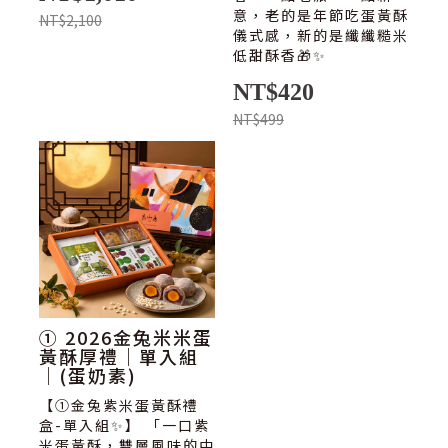
意，老的是年節吃蛋黃酥
NT$2,100
儀式感，新的是纖纖糙米
低甜酥香🎁✨
NT$420
NT$499
① 2026金兔米米蛋
黃酥厚禮｜單入組
｜(蛋奶素)
【①金兔紫米蛋黃酥禮
盒-單入組✨】 「一口紫
米蛋黃酥，雙層風味的中