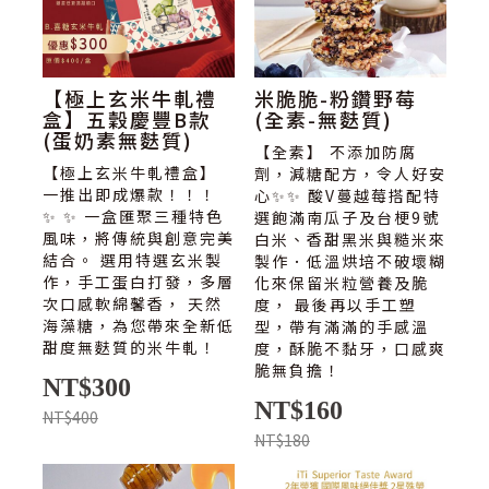
【極上玄米牛軋禮
米脆脆-粉鑽野莓
盒】五穀慶豐B款
(全素-無麩質)
(蛋奶素無麩質)
【全素】 不添加防腐
【極上玄米牛軋禮盒】
劑，減糖配方，令人好安
一推出即成爆款！！！
心✨✨ 酸V蔓越莓搭配特
✨ ✨ 一盒匯聚三種特色
選飽滿南瓜子及台梗9號
風味，將傳統與創意完美
白米、香甜黑米與糙米來
結合。 選用特選玄米製
製作．低溫烘培不破壞糊
作，手工蛋白打發，多層
化來保留米粒營養及脆
次口感軟綿馨香， 天然
度， 最後再以手工塑
海藻糖，為您帶來全新低
型，帶有滿滿的手感溫
甜度無麩質的米牛軋！
度，酥脆不黏牙，口感爽
脆無負擔！
NT$300
NT$160
NT$400
NT$180