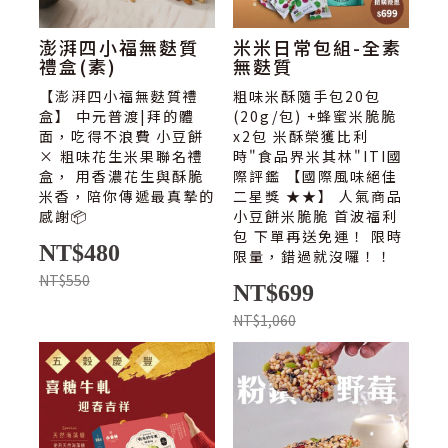
澎湃四小福無麩質
米米日常包組-全素
禮盒(素)
無麩質
【澎湃四小福無麩質禮
粗味米酥隨手包20包
盒】 中元普渡|拜的體
(20g/包) +蜂蜜米脆脆
面，吃得不浪費 小豆餅
x2包 米酥榮獲比利
× 粗味花生米果聯名禮
時"食品界米其林"ITI國
盒， 用香濃花生與酥脆
際評鑑 【國際風味絕佳
米香，陪你傳遞最真摯的
二星獎 ★★】 人氣商品
感謝📦
小豆餅米脆脆 首波福利
包 下單再送免運！ 限時
NT$480
限量，錯過就沒囉！！
NT$550
NT$699
NT$1,060