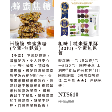
米脆脆-蜂蜜焦糖
粗味｜糙米堅果酥
(全素-無麩質)
(30包) -全素無麩
質
【全素】 不添防腐劑，
輕鬆隨手包 20公克/包，
減糖配方，令人好安心
一組30包，限時優惠 比
✨✨ 野生蜂蜜、頂級香
利時"食品界米其林"ITI
濃焦糖，搭配特選飽滿南
國際評鑑 【國際風味絕
瓜子及台梗9號白米、香
佳 二星獎 ★★】 再送免
甜黑米與糙米來製作．低
運！
溫烘培不破壞糊化來保留
米粒營養及脆度， 最後
NT$610
再以手工塑型，帶有滿滿
的手感溫度，酥脆不黏
NT$1,050
牙，口感爽脆無負擔！