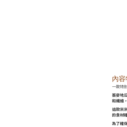
內容
一款特
蕎麥地
和纖維
這款米
的食材
為了確