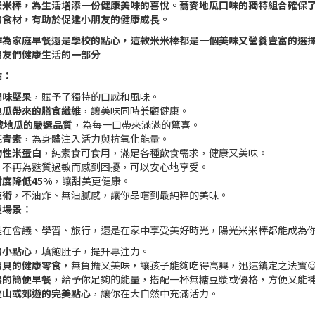
米米棒，為生活增添一份健康美味的喜悅。蕎麥地瓜口味的獨特組合確保
的食材，有助於促進小朋友的健康成長。
作為家庭早餐還是學校的點心，這款米米棒都是一個美味又營養豐富的選
朋友們健康生活的一部分
點：
調味堅果
，賦予了獨特的口感和風味。
地瓜帶來的膳食纖維
，讓美味同時兼顧健康。
號地瓜的嚴選品質
，為每一口帶來滿滿的驚喜。
花青素
，為身體注入活力與抗氧化能量。
物性米蛋白
，純素食可食用，滿足各種飲食需求，健康又美味。
，不再為麩質過敏而感到困擾，可以安心地享受。
度降低45%
，讓甜美更健康。
技術
，不油炸、無油膩感，讓你品嚐到最純粹的美味。
種場景：
是在會議、學習、旅行，還是在家中享受美好時光，陽光米米棒都能成為
的小點心
，填飽肚子，提升專注力。
寶貝的健康零食
，無負擔又美味，讓孩子能夠吃得高興，迅速鎮定之法寶
晨的簡便早餐
，給予你足夠的能量，搭配一杯無糖豆漿或優格，方便又能
登山或郊遊的完美點心
，讓你在大自然中充滿活力。