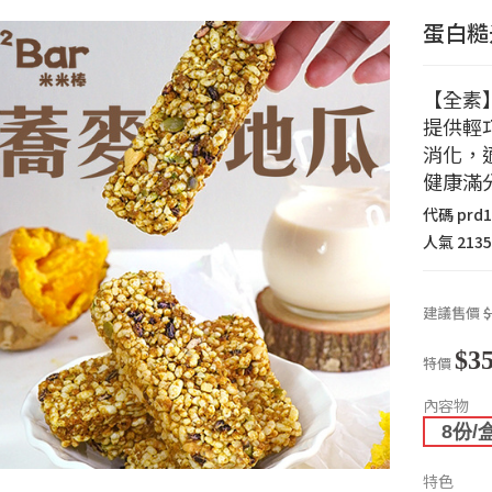
蛋白糙
【全素
提供輕
消化，
健康滿
代碼
prd
人氣
213
建議售價
$
$3
特價
內容物
8份/
特色