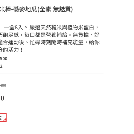
米棒-蕎麥地瓜(全素 無麩質)
】 一盒8入。 嚴選天然糙米與植物米蛋白，
巧飽足感，每口都是營養補給。無負擔、好
適合運動後、忙碌時刻隨時補充能量，給你
分的活力！
1500
52
400
50
盒