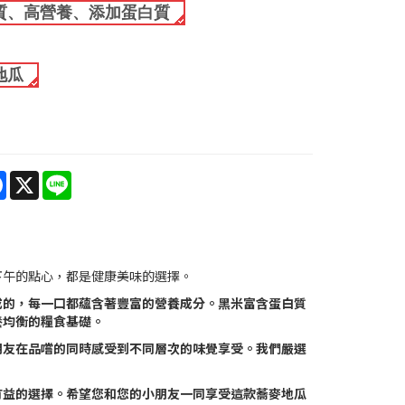
質、高營養、添加蛋白質
地瓜
re
Facebook
X
Line
下午的點心，都是健康美味的選擇。
成的，每一口都蘊含著豐富的營養成分。黑米富含蛋白質
養均衡的糧食基礎。
朋友在品嚐的同時感受到不同層次的味覺享受。我們嚴選
有益的選擇。希望您和您的小朋友一同享受這款蕎麥地瓜