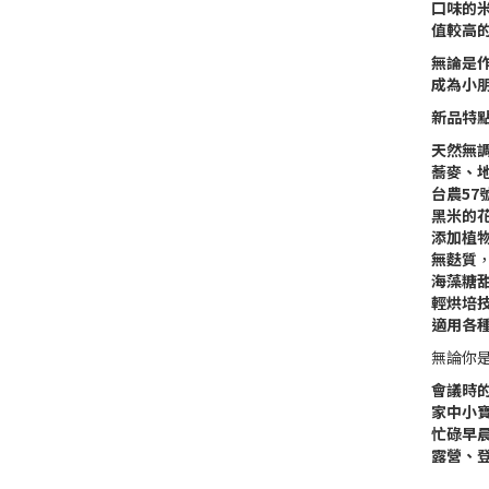
口味的
值較高
無論是
成為小
新品特
天然無
蕎麥、
台農57
黑米的
添加植
無麩質
海藻糖甜
輕烘培
適用各
無論你
會議時
家中小
忙碌早
露營、