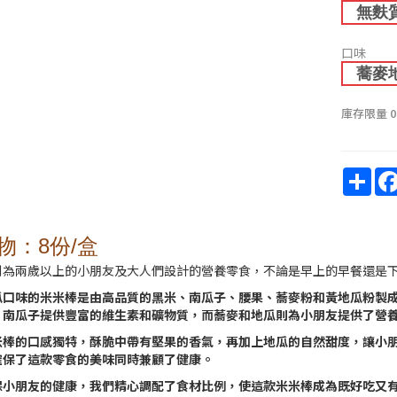
無麩
口味
蕎麥
庫存限量
0
Sha
物：8份/盒
別為兩歲以上的小朋友及大人們設計的營養零食，不論是早上的早餐還是
瓜口味的米米棒是由高品質的黑米、南瓜子、腰果、蕎麥粉和黃地瓜粉製
，南瓜子提供豐富的維生素和礦物質，而蕎麥和地瓜則為小朋友提供了營
米棒的口感獨特，酥脆中帶有堅果的香氣，再加上地瓜的自然甜度，讓小
確保了這款零食的美味同時兼顧了健康。
保小朋友的健康，我們精心調配了食材比例，使這款米米棒成為既好吃又